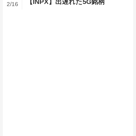
【INPX】出遅れた5G銘柄
2/16