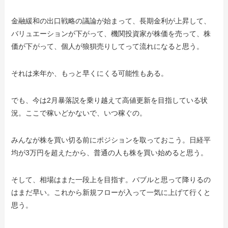
金融緩和の出口戦略の議論が始まって、長期金利が上昇して、
バリュエーションが下がって、機関投資家が株価を売って、株
価が下がって、個人が狼狽売りしてって流れになると思う。
それは来年か、もっと早くにくる可能性もある。
でも、今は2月暴落説を乗り越えて高値更新を目指している状
況。ここで稼いどかないで、いつ稼ぐの。
みんなが株を買い切る前にポジションを取っておこう。日経平
均が3万円を超えたから、普通の人も株を買い始めると思う。
そして、相場はまた一段上を目指す。バブルと思って降りるの
はまだ早い。これから新規フローが入って一気に上げて行くと
思う。