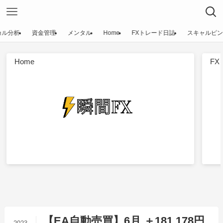
カル分析
資金管理
メンタル
Home
FXトレード日誌
スキャルピン
Home
F
【EA自動売買】6月 ＋181,178円