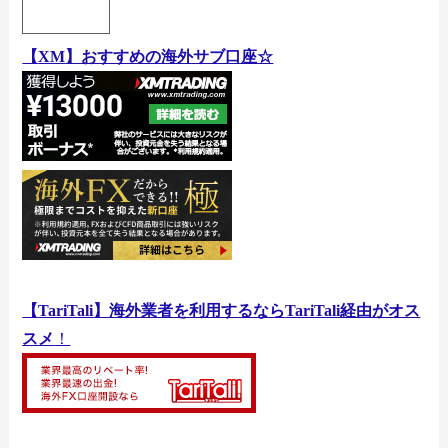
【
XM
】おすすめの海外サブ口座☆
【
TariTali
】海外業者を利用するなら
TariTali
経由がオス
スメ
！