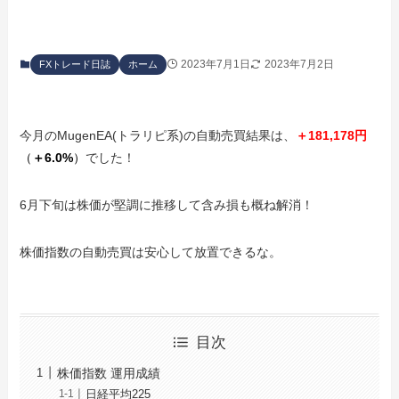
2023年7月1日
2023年7月2日
FXトレード日誌
ホーム
今月のMugenEA(トラリピ系)の自動売買結果は、
＋
181,178
円
（
＋
6.0%
）
でした！
6月下旬は株価が堅調に推移して含み損も概ね解消！
株価指数の自動売買は安心して放置できるな。
目次
株価指数 運用成績
日経平均225