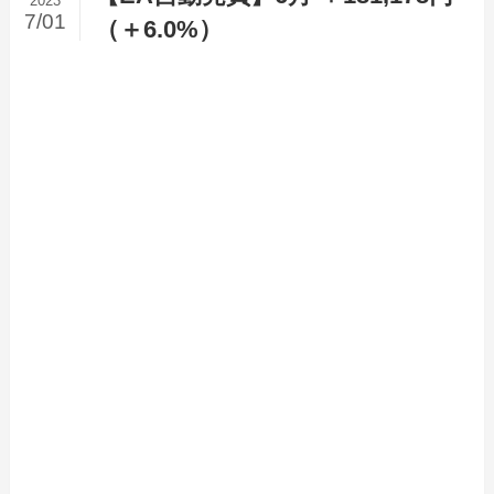
2023
7/01
（＋6.0%）