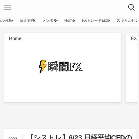
カル分析
資金管理
メンタル
Home
FXトレード日誌
スキャルピン
Home
F
【シストレ】6/23 日経平均CFDの