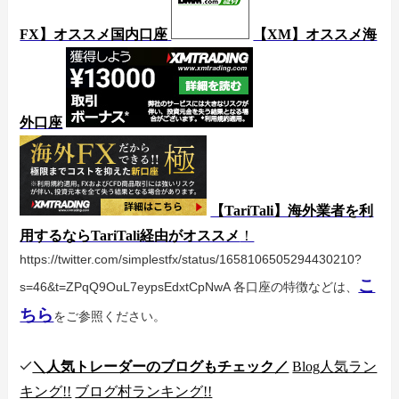
FX】オススメ国内口座
【XM】オススメ海
外口座
【TariTali】海外業者を利
用するならTariTali経由がオススメ
！
https://twitter.com/simplestfx/status/1658106505294430210?
こ
s=46&t=ZPqQ9OuL7eypsEdxtCpNwA
各口座の特徴などは、
ちら
をご参照ください。
＼人気トレーダーのブログもチェック／
Blog
人気ラン
キング
!!
ブログ村ランキング
!!