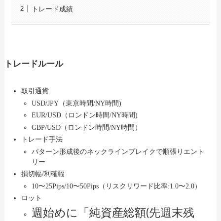
トレード成績
トレードルール
取引通貨
USD/JPY（東京時間/NY時間)
EUR/USD（ロンドン時間/NY時間)
GBP/USD（ロンドン時間/NY時間）
トレード手法
パターン形成後のネックラインブレイクで順張りエント
リー
損切幅/利確幅
1
0〜25Pips/10〜50Pips（リスクリワード比率:1.0〜
2.0）
ロット
週始めに「純資産総額(先週末残