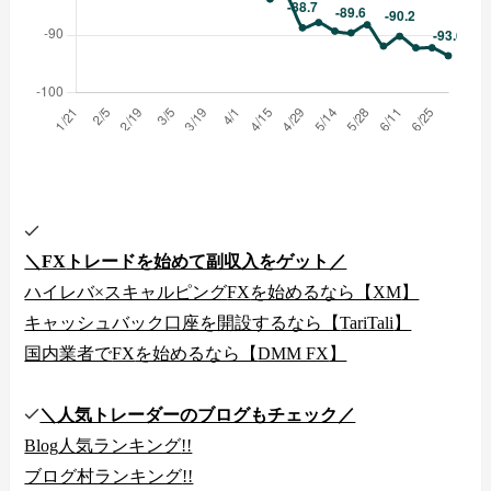
＼
FX
トレードを始めて副収入をゲット／
ハイレバ
×
スキャルピング
FX
を始めるなら【
XM
】
キャッシュバック口座を開設するなら【
TariTali
】
国内業者で
FX
を始めるなら【
DMM FX
】
＼人気トレーダーのブログもチェック／
Blog
人気ランキング
!!
ブログ村ランキング
!!