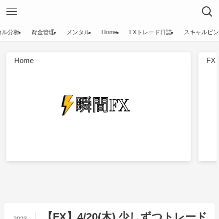
カル分析
資金管理
メンタル
Home
FXトレード日誌
スキャルピン
Home
F
【FX】4/20(木) 少しずつトレード