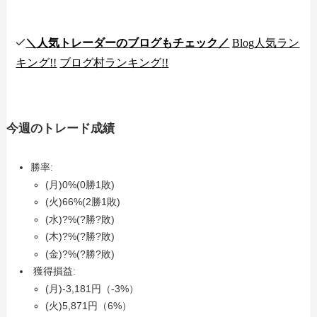
＼人気トレーダーのブログもチェック／
Blog
人気ラン
キング
!!
ブログ村ランキング
!!
今週のトレード成績
勝率:
(月)0%(0勝1敗)
(火)66%(2勝1敗)
(水)?%(?勝?敗)
(木)?%(?勝?敗)
(金)?%(?勝?敗)
獲得損益:
(月)-3,181円（-3%）
(火)5,871円（6%）