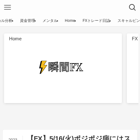
カル分析
資金管理
メンタル
Home
FXトレード日誌
スキャルピン
Home
F
【FX】5/16(火)ポジポジ病にはス