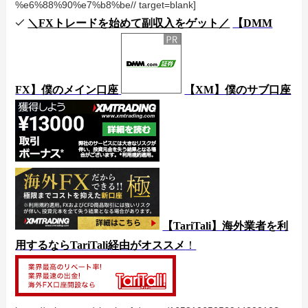
%e6%88%90%e7%b8%be// target=blank]
＼
FX
トレードを始めて副収入をゲット／
【DMM
FX】僕のメイン口座
【XM】僕のサブ口座
【TariTali】海外業者を利
用するならTariTali経由がオススメ
！