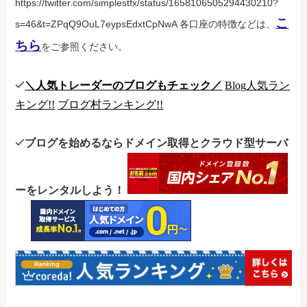
https://twitter.com/simplestfx/status/1658106505294430210?
こ
s=46&t=ZPqQ9OuL7eypsEdxtCpNwA
各口座の特徴などは、
ちら
をご参照ください。
＼人気トレーダーのブログもチェック／
Blog
人気ラン
キング
!!
ブログ村ランキング
!!
ブログを始めるならドメイン取得とクラウド型サーバ
ーをレンタルしよう！